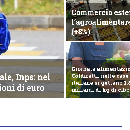
Commercio estero
l’agroalimentar
(+8%)
Giornata alimentazi
le, Inps: nel
Coldiretti: nelle case
italiane si gettano 1,
ioni di euro
miliardi di kg di cibo