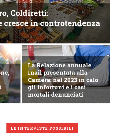
, Coldiretti:
e cresce in controtendenza
La Relazione annuale
Lavoro
one,
Inail presentata alla
Asse
Camera: nel 2023 in calo
8
gli infortuni e i casi
2024
mortali denunciati
LE INTERVISTE POSSIBILI