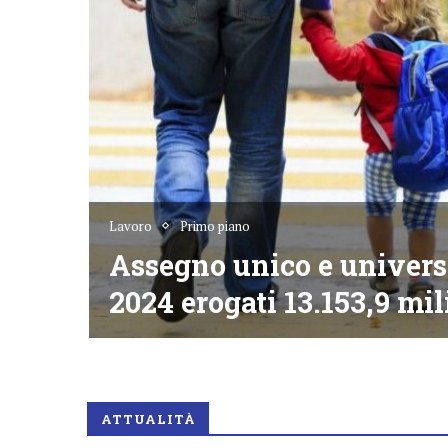
denza
ale
Lavoro
Primo piano
la
Assegno unico e universa
 calo
i
2024 erogati 13.153,9 mil
ATTUALITÀ