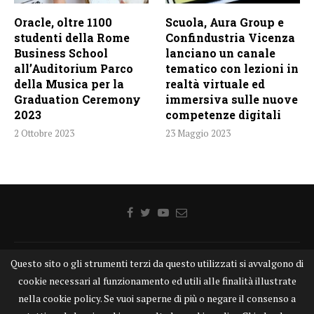
Oracle, oltre 1100
Scuola, Aura Group e
studenti della Rome
Confindustria Vicenza
Business School
lanciano un canale
all’Auditorium Parco
tematico con lezioni in
della Musica per la
realtà virtuale ed
Graduation Ceremony
immersiva sulle nuove
2023
competenze digitali
2 Ottobre 2023
23 Maggio 2023
Questo sito o gli strumenti terzi da questo utilizzati si avvalgono di
Home
Chi siamo
Disclaimer
Cookie
Contatti
cookie necessari al funzionamento ed utili alle finalità illustrate
Privacy Policy
KONGTV
nella cookie policy. Se vuoi saperne di più o negare il consenso a
KONGnews ©KONG Comunicazione s.r.l. - P.IVA: 15049871005