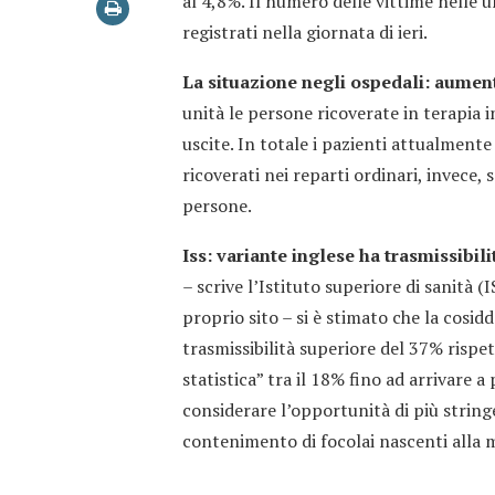
al 4,8%. Il numero delle vittime nelle u
registrati nella giornata di ieri.
La situazione negli ospedali: aument
unità le persone ricoverate in terapia i
uscite. In totale i pazienti attualmente
ricoverati nei reparti ordinari, invece, 
persone.
Iss: variante inglese ha trasmissibil
– scrive l’Istituto superiore di sanità 
proprio sito – si è stimato che la cosid
trasmissibilità superiore del 37% rispe
statistica” tra il 18% fino ad arrivare 
considerare l’opportunità di più strin
contenimento di focolai nascenti alla m