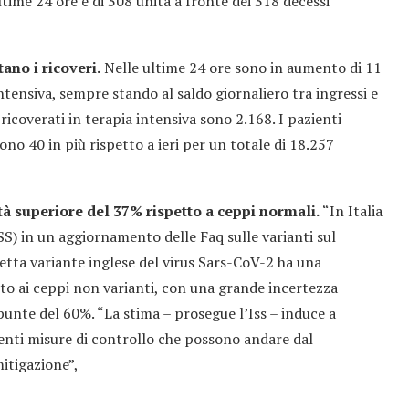
ltime 24 ore è di 308 unità a fronte dei 318 decessi
ano i ricoveri.
Nelle ultime 24 ore sono in aumento di 11
ntensiva, sempre stando al saldo giornaliero tra ingressi e
 ricoverati in terapia intensiva sono 2.168. I pazienti
sono 40 in più rispetto a ieri per un totale di 18.257
ità superiore del 37% rispetto a ceppi normali.
“In Italia
(ISS) in un aggiornamento delle Faq sulle varianti sul
detta variante inglese del virus Sars-CoV-2 ha una
tto ai ceppi non varianti, con una grande incertezza
a punte del 60%. “La stima – prosegue l’Iss – induce a
genti misure di controllo che possono andare dal
itigazione”,