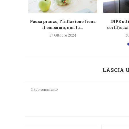
 del doppio
Pausa pranzo, l’inflazione frena
INPS otti
 in
il consumo, non la...
certificazi
a...
17 Ottobre 2024
30
4
LASCIA