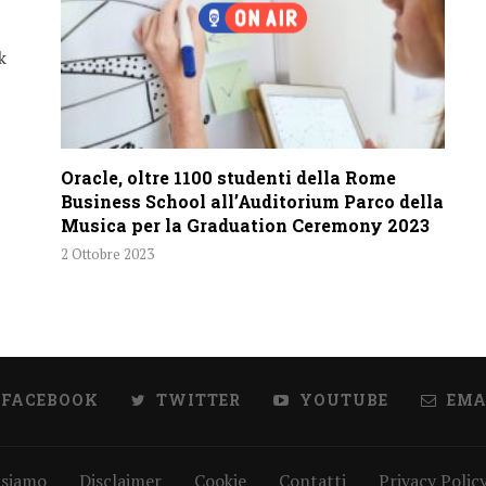
k
Oracle, oltre 1100 studenti della Rome
Business School all’Auditorium Parco della
Musica per la Graduation Ceremony 2023
2 Ottobre 2023
FACEBOOK
TWITTER
YOUTUBE
EMA
 siamo
Disclaimer
Cookie
Contatti
Privacy Polic