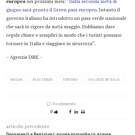
europea
nei prossimi mesi: “
Dalla seconda metà di
giugno sarà pronto il Green pass europeo
. Intanto il
governo italiano ha introdotto un pass verde nazionale
che sarà in vigore da metà maggio. Dobbiamo dare
regole chiare e semplici in modo che i turisti possano
tornare in Italia e viaggiare in sicurezza“.
– Agenzia DiRE –
DRAGHI
PASS VERDE
TURISMO
VACANZE IN ITALIA
0 commento
0
articolo precedente
Documenti e Revisioni: nuove proroghe in vigore