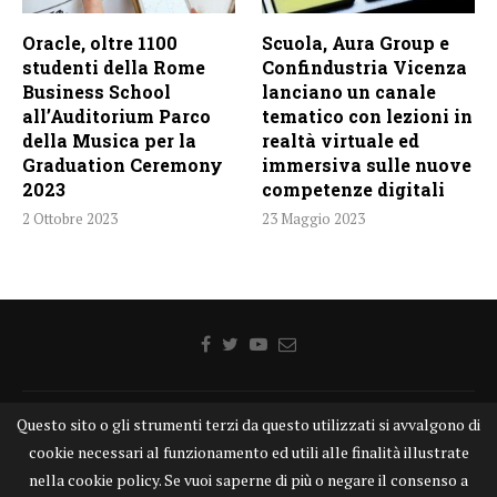
Oracle, oltre 1100
Scuola, Aura Group e
studenti della Rome
Confindustria Vicenza
Business School
lanciano un canale
all’Auditorium Parco
tematico con lezioni in
della Musica per la
realtà virtuale ed
Graduation Ceremony
immersiva sulle nuove
2023
competenze digitali
2 Ottobre 2023
23 Maggio 2023
Home
Chi siamo
Disclaimer
Cookie
Contatti
Questo sito o gli strumenti terzi da questo utilizzati si avvalgono di
cookie necessari al funzionamento ed utili alle finalità illustrate
Privacy Policy
KONGTV
nella cookie policy. Se vuoi saperne di più o negare il consenso a
KONGnews ©KONG Comunicazione s.r.l. - P.IVA: 15049871005