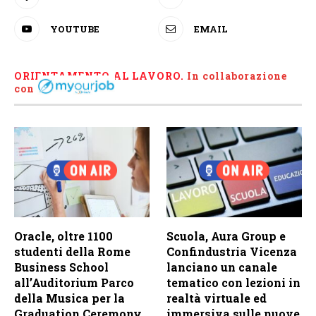
YOUTUBE
EMAIL
ORIENTAMENTO AL LAVORO.
I
n collaborazione
con
Oracle, oltre 1100
Scuola, Aura Group e
studenti della Rome
Confindustria Vicenza
Business School
lanciano un canale
all’Auditorium Parco
tematico con lezioni in
della Musica per la
realtà virtuale ed
Graduation Ceremony
immersiva sulle nuove