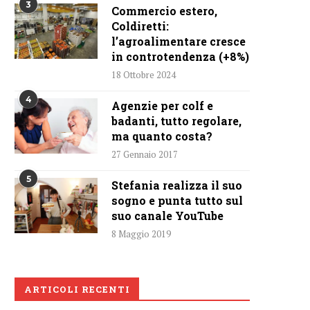
3
Commercio estero,
Coldiretti:
l’agroalimentare cresce
in controtendenza (+8%)
18 Ottobre 2024
4
Agenzie per colf e
badanti, tutto regolare,
ma quanto costa?
27 Gennaio 2017
5
Stefania realizza il suo
sogno e punta tutto sul
suo canale YouTube
8 Maggio 2019
ARTICOLI RECENTI