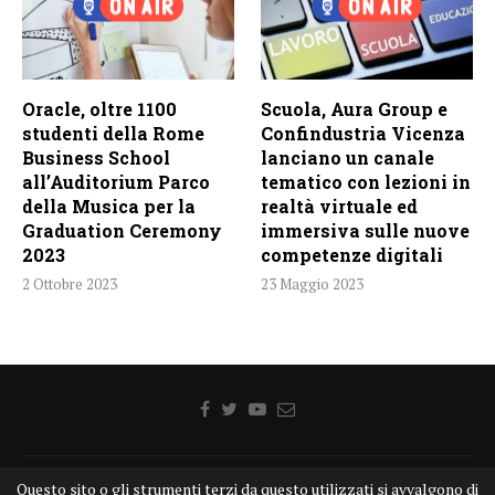
Oracle, oltre 1100
Scuola, Aura Group e
studenti della Rome
Confindustria Vicenza
Business School
lanciano un canale
all’Auditorium Parco
tematico con lezioni in
della Musica per la
realtà virtuale ed
Graduation Ceremony
immersiva sulle nuove
2023
competenze digitali
2 Ottobre 2023
23 Maggio 2023
Questo sito o gli strumenti terzi da questo utilizzati si avvalgono di
Home
Chi siamo
Disclaimer
Cookie
Contatti