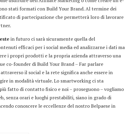
me usufruire dell’Affiliate Marketing o come creare un e-
sono stati formati con Build Your Brand. Al termine dei
ertificato di partecipazione che permetterà loro di lavorare
tner.
ieste
in futuro ci sarà sicuramente quella del
ntenuti efficaci per i social media ed analizzarne i dati ma
re i propri prodotti e la propria azienda attraverso una
due co-founder di Build Your Brand – Far parlare
traverso il social e la rete significa anche essere in
agire in modalità virtuale. Lo smartworking ci sta
più fatto di contatto fisico e noi – proseguono – vogliamo
, senza orari e luoghi prestabiliti, siano in grado di
cendo conoscere le eccellenze del nostro Belpaese in