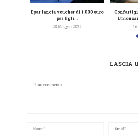
 settore
Epar lancia voucher di 1.000 euro
Confartigi
si Bassi
per figli...
Unioncame
3
28 Maggio 2024
16
LASCIA