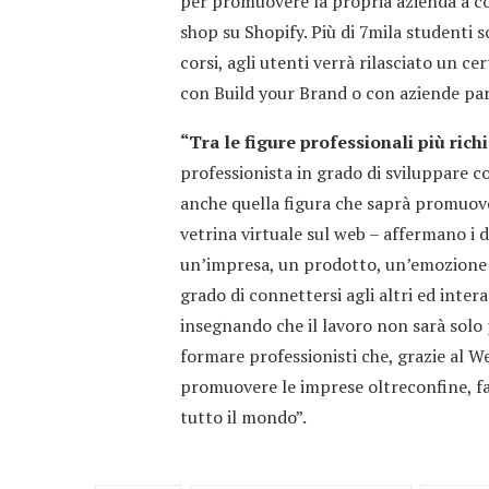
per promuovere la propria azienda a co
shop su Shopify. Più di 7mila studenti 
corsi, agli utenti verrà rilasciato un c
con Build your Brand o con aziende par
“Tra le figure professionali più rich
professionista in grado di sviluppare co
anche quella figura che saprà promuove
vetrina virtuale sul web – affermano i 
un’impresa, un prodotto, un’emozione at
grado di connettersi agli altri ed inter
insegnando che il lavoro non sarà solo 
formare professionisti che, grazie al Web
promuovere le imprese oltreconfine, fa
tutto il mondo”.