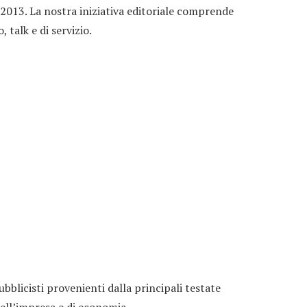
l 2013. La nostra iniziativa editoriale comprende
talk e di servizio.
bblicisti provenienti dalla principali testate
dell’impresa e di economia.