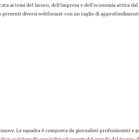
cata ai temi del lavoro, dell’impresa e dell’economia attiva da
resenti diversi webformat con un taglio di approfondimento, 
nuove. La squadra è composta da giornalisti professionisti e pu
maker, social media specialist ed esperti del mondo del lavoro, 