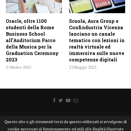
Oracle, oltre 1100
Scuola, Aura Group e
studenti della Rome
Confindustria Vicenza
Business School
lanciano un canale
all’Auditorium Parco
tematico con lezioni in
della Musica per la
realtà virtuale ed
Graduation Ceremony
immersiva sulle nuove
2023
competenze digitali
2 Ottobre 2023
23 Maggio 2023
Home
Chi siamo
Disclaimer
Cookie
Contatti
Questo sito o gli strumenti terzi da questo utilizzati si avvalgono di
cookie necessari al funzionamento ed utili alle finalità illustrate
Privacy Policy
KONGTV