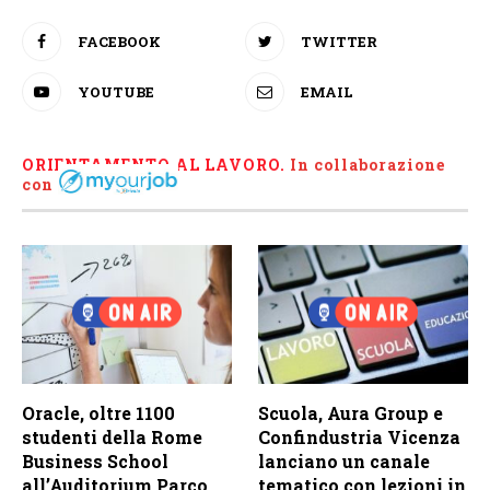
FACEBOOK
TWITTER
YOUTUBE
EMAIL
ORIENTAMENTO AL LAVORO.
I
n collaborazione
con
Oracle, oltre 1100
Scuola, Aura Group e
studenti della Rome
Confindustria Vicenza
Business School
lanciano un canale
all’Auditorium Parco
tematico con lezioni in