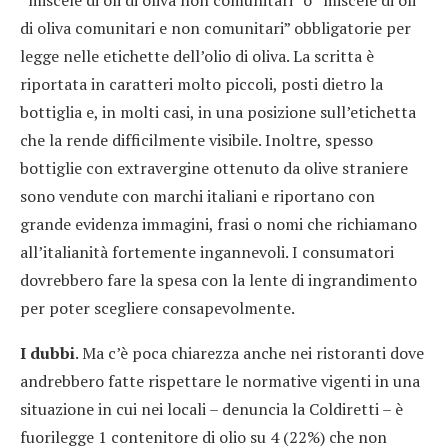
“miscele di oli di oliva non comunitari” o “miscele di oli
di oliva comunitari e non comunitari” obbligatorie per
legge nelle etichette dell’olio di oliva. La scritta è
riportata in caratteri molto piccoli, posti dietro la
bottiglia e, in molti casi, in una posizione sull’etichetta
che la rende difficilmente visibile. Inoltre, spesso
bottiglie con extravergine ottenuto da olive straniere
sono vendute con marchi italiani e riportano con
grande evidenza immagini, frasi o nomi che richiamano
all’italianità fortemente ingannevoli. I consumatori
dovrebbero fare la spesa con la lente di ingrandimento
per poter scegliere consapevolmente.
I dubbi
. Ma c’è poca chiarezza anche nei ristoranti dove
andrebbero fatte rispettare le normative vigenti in una
situazione in cui nei locali – denuncia la Coldiretti – è
fuorilegge 1 contenitore di olio su 4 (22%) che non