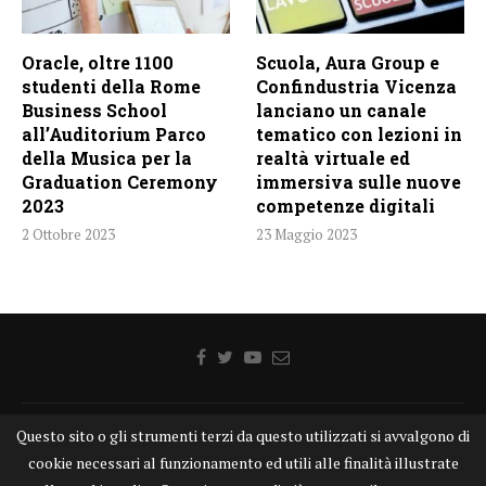
Oracle, oltre 1100
Scuola, Aura Group e
studenti della Rome
Confindustria Vicenza
Business School
lanciano un canale
all’Auditorium Parco
tematico con lezioni in
della Musica per la
realtà virtuale ed
Graduation Ceremony
immersiva sulle nuove
2023
competenze digitali
2 Ottobre 2023
23 Maggio 2023
Questo sito o gli strumenti terzi da questo utilizzati si avvalgono di
Home
Chi siamo
Disclaimer
Cookie
Contatti
cookie necessari al funzionamento ed utili alle finalità illustrate
Privacy Policy
KONGTV