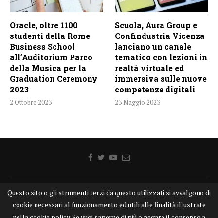
Oracle, oltre 1100
Scuola, Aura Group e
studenti della Rome
Confindustria Vicenza
Business School
lanciano un canale
all’Auditorium Parco
tematico con lezioni in
della Musica per la
realtà virtuale ed
Graduation Ceremony
immersiva sulle nuove
2023
competenze digitali
2 Ottobre 2023
23 Maggio 2023
Questo sito o gli strumenti terzi da questo utilizzati si avvalgono di
Home
Chi siamo
Disclaimer
Cookie
Contatti
cookie necessari al funzionamento ed utili alle finalità illustrate
Privacy Policy
KONGTV
nella cookie policy. Se vuoi saperne di più o negare il consenso a