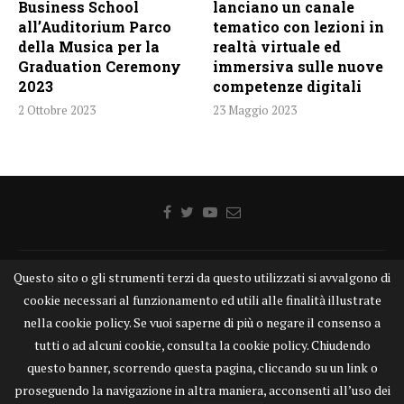
Business School
lanciano un canale
all’Auditorium Parco
tematico con lezioni in
della Musica per la
realtà virtuale ed
Graduation Ceremony
immersiva sulle nuove
2023
competenze digitali
2 Ottobre 2023
23 Maggio 2023
Questo sito o gli strumenti terzi da questo utilizzati si avvalgono di
Home
Chi siamo
Disclaimer
Cookie
Contatti
cookie necessari al funzionamento ed utili alle finalità illustrate
Privacy Policy
KONGTV
nella cookie policy. Se vuoi saperne di più o negare il consenso a
KONGnews ©KONG Comunicazione s.r.l. - P.IVA: 15049871005
tutti o ad alcuni cookie, consulta la cookie policy. Chiudendo
Alcune delle foto pubblicate su KONGnews.it sono state prese da Internet,
questo banner, scorrendo questa pagina, cliccando su un link o
e valutate di pubblico dominio. Qualora i soggetti o gli autori delle stesse
proseguendo la navigazione in altra maniera, acconsenti all’uso dei
avessero qualcosa da eccepire alla loro pubblicazione, non esitino a