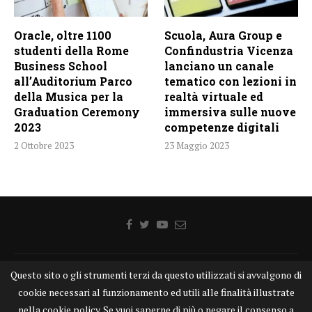
Oracle, oltre 1100
Scuola, Aura Group e
studenti della Rome
Confindustria Vicenza
Business School
lanciano un canale
all’Auditorium Parco
tematico con lezioni in
della Musica per la
realtà virtuale ed
Graduation Ceremony
immersiva sulle nuove
2023
competenze digitali
2 Ottobre 2023
23 Maggio 2023
Questo sito o gli strumenti terzi da questo utilizzati si avvalgono di
Home
Chi siamo
Disclaimer
Cookie
Contatti
cookie necessari al funzionamento ed utili alle finalità illustrate
Privacy Policy
KONGTV
nella cookie policy. Se vuoi saperne di più o negare il consenso a