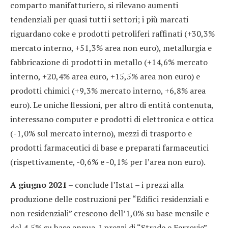
comparto manifatturiero, si rilevano aumenti
tendenziali per quasi tutti i settori; i più marcati
riguardano coke e prodotti petroliferi raffinati (+30,3%
mercato interno, +51,3% area non euro), metallurgia e
fabbricazione di prodotti in metallo (+14,6% mercato
interno, +20,4% area euro, +15,5% area non euro) e
prodotti chimici (+9,3% mercato interno, +6,8% area
euro). Le uniche flessioni, per altro di entità contenuta,
interessano computer e prodotti di elettronica e ottica
(-1,0% sul mercato interno), mezzi di trasporto e
prodotti farmaceutici di base e preparati farmaceutici
(rispettivamente, -0,6% e -0,1% per l’area non euro).
A giugno 2021
– conclude l’Istat – i prezzi alla
produzione delle costruzioni per “Edifici residenziali e
non residenziali” crescono dell’1,0% su base mensile e
del 4,5% su base annua. I prezzi di “Strade e Ferrovie”