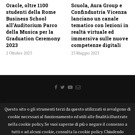
Oracle, oltre 1100
Scuola, Aura Group e
studenti della Rome
Confindustria Vicenza
Business School
lanciano un canale
all’Auditorium Parco
tematico con lezioni in
della Musica per la
realtà virtuale ed
Graduation Ceremony
immersiva sulle nuove
2023
competenze digitali
2 Ottobre 2023
23 Maggio 2023
Home
Chi siamo
Disclaimer
Cookie
Contatti
Questo sito o gli strumenti terzi da questo utilizzati si avvalgono di
cookie necessari al funzionamento ed utili alle finalità illustrate
Privacy Policy
KONGTV
nella cookie policy. Se vuoi saperne di più o negare il consenso a
KONGnews ©KONG Comunicazione s.r.l. - P.IVA: 15049871005
tutti o ad alcuni cookie, consulta la cookie policy. Chiudendo