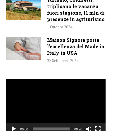
triplicano le vacanza
fuori stagione, 11 mln di
presenze in agriturismo
1 Ottobre 2024
Maison Signore porta
l’eccellenza del Made in
Italy in USA
23 Settembre 2024
Video
Player
00:00
00:20