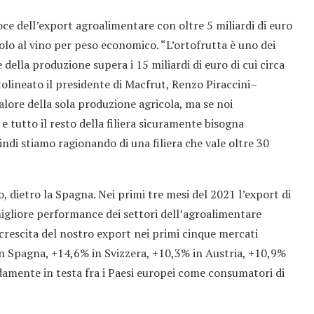
voce dell’export agroalimentare con oltre 5 miliardi di euro
solo al vino per peso economico. “L’ortofrutta è uno dei
e della produzione supera i 15 miliardi di euro di cui circa
tolineato il presidente di Macfrut, Renzo Piraccini–
lore della sola produzione agricola, ma se noi
e tutto il resto della filiera sicuramente bisogna
indi stiamo ragionando di una filiera che vale oltre 30
, dietro la Spagna. Nei primi tre mesi del 2021 l’export di
migliore performance dei settori dell’agroalimentare
a crescita del nostro export nei primi cinque mercati
 in Spagna, +14,6% in Svizzera, +10,3% in Austria, +10,9%
damente in testa fra i Paesi europei come consumatori di