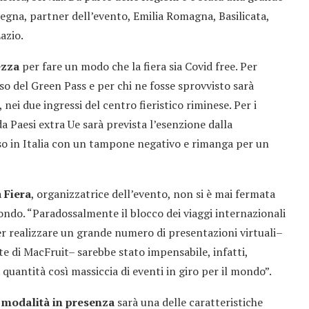
egna, partner dell’evento, Emilia Romagna, Basilicata,
azio.
ezza
per fare un modo che la fiera sia Covid free. Per
so del Green Pass e per chi ne fosse sprovvisto sarà
nei due ingressi del centro fieristico riminese. Per i
a Paesi extra Ue sarà prevista l’esenzione dalla
so in Italia con un tampone negativo e rimanga per un
 Fiera
, organizzatrice dell’evento, non si è mai fermata
mondo. “Paradossalmente il blocco dei viaggi internazionali
er realizzare un grande numero di presentazioni virtuali–
te di MacFruit– sarebbe stato impensabile, infatti,
 quantità così massiccia di eventi in giro per il mondo”.
e modalità in presenza
sarà una delle caratteristiche