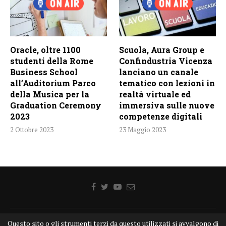
Oracle, oltre 1100
Scuola, Aura Group e
studenti della Rome
Confindustria Vicenza
Business School
lanciano un canale
all’Auditorium Parco
tematico con lezioni in
della Musica per la
realtà virtuale ed
Graduation Ceremony
immersiva sulle nuove
2023
competenze digitali
2 Ottobre 2023
23 Maggio 2023
Questo sito o gli strumenti terzi da questo utilizzati si avvalgono di
Home
Chi siamo
Disclaimer
Cookie
Contatti