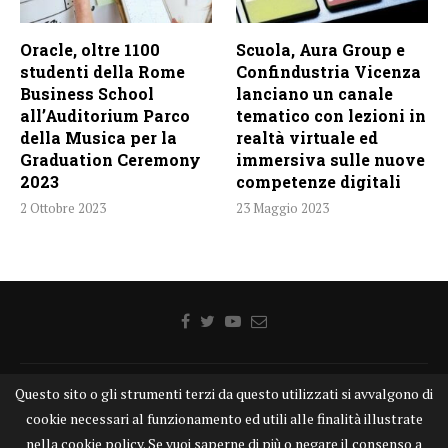
Oracle, oltre 1100
Scuola, Aura Group e
studenti della Rome
Confindustria Vicenza
Business School
lanciano un canale
all’Auditorium Parco
tematico con lezioni in
della Musica per la
realtà virtuale ed
Graduation Ceremony
immersiva sulle nuove
2023
competenze digitali
2 Ottobre 2023
23 Maggio 2023
Questo sito o gli strumenti terzi da questo utilizzati si avvalgono di
Home
Chi siamo
Disclaimer
Cookie
Contatti
cookie necessari al funzionamento ed utili alle finalità illustrate
Privacy Policy
KONGTV
nella cookie policy. Se vuoi saperne di più o negare il consenso a