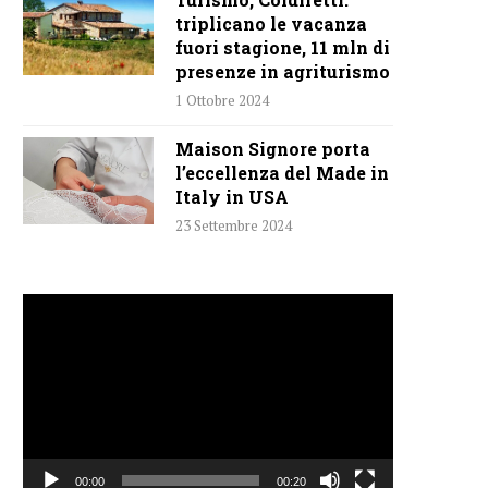
triplicano le vacanza
fuori stagione, 11 mln di
presenze in agriturismo
1 Ottobre 2024
Maison Signore porta
l’eccellenza del Made in
Italy in USA
23 Settembre 2024
Video
Player
00:00
00:20