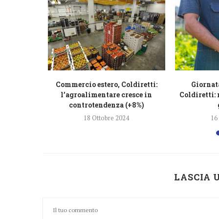
ercato del
Commercio estero, Coldiretti:
Giornat
+476...
l’agroalimentare cresce in
Coldiretti: 
controtendenza (+8%)
4
18 Ottobre 2024
16
LASCIA