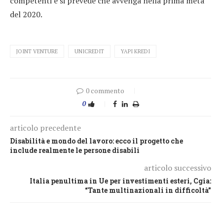
competenti e si prevede che avvenga nella prima metà
del 2020.
JOINT VENTURE
UNICREDIT
YAPI KREDI
0 commento
0
articolo precedente
Disabilità e mondo del lavoro: ecco il progetto che
include realmente le persone disabili
articolo successivo
Italia penultima in Ue per investimenti esteri, Cgia:
“Tante multinazionali in difficoltà”