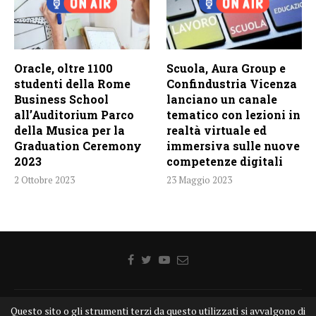
Oracle, oltre 1100
Scuola, Aura Group e
studenti della Rome
Confindustria Vicenza
Business School
lanciano un canale
all’Auditorium Parco
tematico con lezioni in
della Musica per la
realtà virtuale ed
Graduation Ceremony
immersiva sulle nuove
2023
competenze digitali
2 Ottobre 2023
23 Maggio 2023
Questo sito o gli strumenti terzi da questo utilizzati si avvalgono di
Home
Chi siamo
Disclaimer
Cookie
Contatti