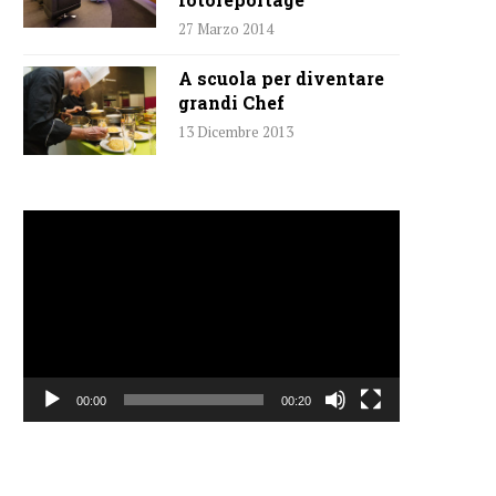
27 Marzo 2014
A scuola per diventare
grandi Chef
13 Dicembre 2013
Video
Player
00:00
00:20