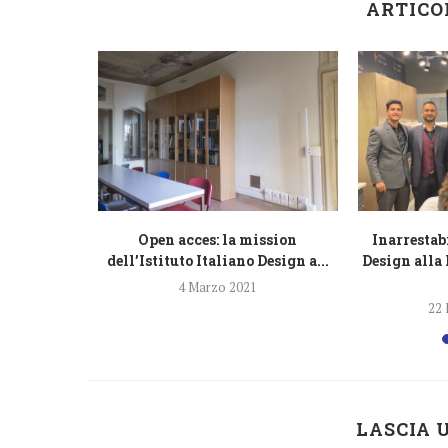
ARTICO
successo
Open acces: la mission
Inarrestabi
...
dell’Istituto Italiano Design a...
Design alla
13
4 Marzo 2021
22 
LASCIA