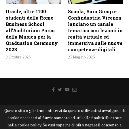
Oracle, oltre 1100
Scuola, Aura Group e
studenti della Rome
Confindustria Vicenza
Business School
lanciano un canale
all’Auditorium Parco
tematico con lezioni in
della Musica per la
realtà virtuale ed
Graduation Ceremony
immersiva sulle nuove
2023
competenze digitali
2 Ottobre 2023
23 Maggio 2023
Questo sito o gli strumenti terzi da questo utilizzati si avvalgono di
Home
Chi siamo
Disclaimer
Cookie
Contatti
cookie necessari al funzionamento ed utili alle finalità illustrate
Privacy Policy
KONGTV
nella cookie policy. Se vuoi saperne di più o negare il consenso a
KONGnews ©KONG Comunicazione s.r.l. - P.IVA: 15049871005