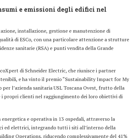
nsumi e emissioni degli edifici nel
ttazione, installazione, gestione e manutenzione di
qualità di ESCo, con una particolare attenzione a strutture
esidenze sanitarie (RSA) e punti vendita della Grande
coXpert di Schneider Electric, che riunisce i partner
ostenibili, e ha vinto il premio “Sustainability Impact for My
 per l’azienda sanitaria USL Toscana Ovest, frutto della
 propri clienti nel raggiungimento dei loro obiettivi di
 energetica e operativa in 13 ospedali, attraverso la
 ed elettrici, integrando tutti i siti all’interno della
uilding Operations, riducendo complessivamente del 41%