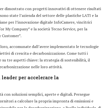
r dimostrato con progetti innovativi di ottenere risultati
 sono state l’azienda del settore delle plastiche LATI e la
ane per l’innovazione digitale InfoCamere, vincitrici
for My Company” e la società Tecno Service, per la
y Customer”.
ra loro, accomunate dall’avere implementato le tecnologie
biettivi di crescita e decarbonizzazione. Come tutti i
su tre aspetti chiave: la strategia di sostenibilità, il
i decarbonizzazione nelle loro attività.
 leader per accelerare la
ità con soluzioni semplici, aperte e digitali. Persegue
 fornitori a calcolare la propria impronta di emissioni e
isurabile per la decarbonizzazione, a livello individuale, di