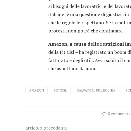
ai bisogni delle lavoratrici e dei lavorat
italiane: è una questione di giustizia i
che le regole le rispettano. Se la mult
protesta non potrà che continuare.
Amazon, a causa delle restrizioni i
della Fit Cisl – ha registrato un boom d
fatturato e degli utili. Avvii subito il c
che aspettano da anni.
AMAZON
FIT CISL
SALVATORE PELLECCHIA
SC
0 commento
articolo precedente