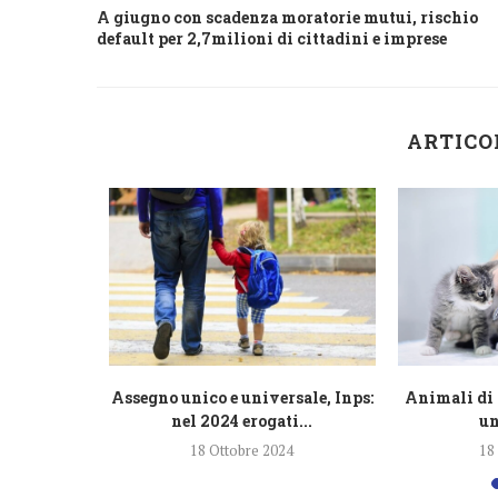
A giugno con scadenza moratorie mutui, rischio
default per 2,7milioni di cittadini e imprese
ARTICO
razione
Assegno unico e universale, Inps:
Animali di 
lioni di...
nel 2024 erogati...
un
4
18 Ottobre 2024
18