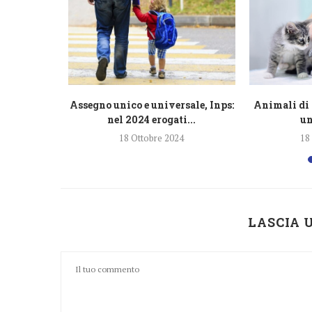
razione
Assegno unico e universale, Inps:
Animali di 
lioni di...
nel 2024 erogati...
un
4
18 Ottobre 2024
18
LASCIA