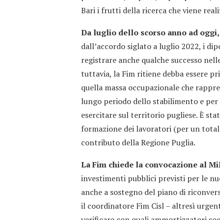
Bari i frutti della ricerca che viene real
Da luglio dello scorso anno ad oggi
dall’accordo siglato a luglio 2022, i dip
registrare anche qualche successo nelle
tuttavia, la Fim ritiene debba essere priv
quella massa occupazionale che rappres
lungo periodo dello stabilimento e per
esercitare sul territorio pugliese. È st
formazione dei lavoratori (per un total
contributo della Regione Puglia.
La Fim chiede la convocazione al MiM
investimenti pubblici previsti per le n
anche a sostegno del piano di riconvers
il coordinatore Fim Cisl – altresì urge
verificare con quali ammortizzatori soci