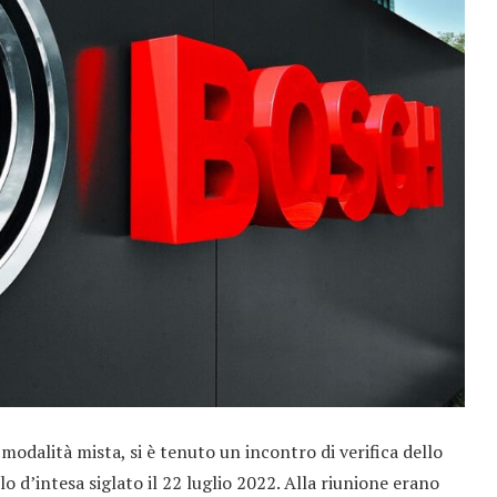
 modalità mista, si è tenuto un incontro di verifica dello
o d’intesa siglato il 22 luglio 2022. Alla riunione erano