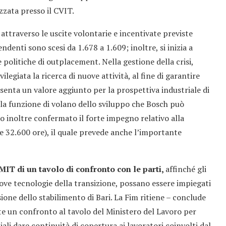
izzata presso il CVIT.
,
attraverso le uscite volontarie e incentivate previste
endenti sono scesi da 1.678 a 1.609; inoltre, si inizia a
 politiche di outplacement. Nella gestione della crisi,
ilegiata la ricerca di nuove attività, al fine di garantire
enta un valore aggiunto per la prospettiva industriale di
 la funzione di volano dello sviluppo che Bosch può
ato inoltre confermato il forte impegno relativo alla
e 32.600 ore), il quale prevede anche l’importante
IT di un tavolo di confronto con le parti,
affinché gli
uove tecnologie della transizione, possano essere impiegati
ione dello stabilimento di Bari. La Fim ritiene – conclude
nte un confronto al tavolo del Ministero del Lavoro per
ali dare continuità di copertura ai lavoratori coinvolti dal