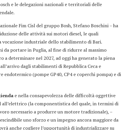
osch e le delegazioni nazionali e territoriali delle
iendale.
nazionale Fim Cisl del gruppo Bosh, Stefano Boschini – ha
duzione delle attività sui motori diesel, le quali
a vocazione industriale dello stabilimento di Bari.
 da portare in Puglia, al fine di ridurre al massimo
ro a determinare nel 2027, ad oggi ha generato la piena
 all’arrivo dagli stabilimenti di Repubblica Ceca e
ore endotermico (pompe GP40, CP4 e coperchi pompa) e di
zienda
e nella consapevolezza delle difficoltà oggettive
 all’elettrico (la componentistica del quale, in termini di
avoro necessario a produrre un motore tradizionale), –
rescindibile uno sforzo e un impegno ancora maggiore da
ovrà anche cogliere l’opportunità di industrializzare su