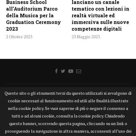
Business School
lanciano un canale
all’Auditorium Parco
tematico con lezioni in
della Musica per la
realtà virtuale ed
Graduation Ceremony
immersiva sulle nuove
2023
competenze digitali
2 Ottobre 2023
23 Maggio 2023
Questo sito o gli strumenti terzi da questo utilizzati si avvalgono di
Home
Chi siamo
Disclaimer
Cookie
Contatti
cookie necessari al funzionamento ed utili alle finalità illustrate
Privacy Policy
KONGTV
nella cookie policy. Se vuoi saperne di più o negare il consenso a
KONGnews ©KONG Comunicazione s.r.l. - P.IVA: 15049871005
tutti o ad alcuni cookie, consulta la cookie policy. Chiudendo
Alcune delle foto pubblicate su KONGnews.it sono state prese da Internet,
questo banner, scorrendo questa pagina, cliccando su un link o
e valutate di pubblico dominio. Qualora i soggetti o gli autori delle stesse
proseguendo la navigazione in altra maniera, acconsenti all’uso dei
avessero qualcosa da eccepire alla loro pubblicazione, non esitino a