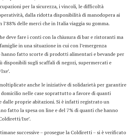
zioni per la sicurezza, i vincoli, le difficoltà
operatività, dalla ridotta disponibilità di manodopera ai
on l’88% delle merci che in Italia viaggia su gomma.
e deve fare i conti con la chiusura di bar e ristoranti ma
 famiglie in una situazione in cui con l’emergenza
) hanno fatto scorte di prodotti alimentari e bevande per
iù disponibili sugli scaffali di negozi, supermercati e
Ixe’.
moltiplicate anche le iniziative di solidarietà per garantire
domicilio nelle case soprattutto a favore di quanti
dalle proprie abitazioni. Si è infatti registrato un
no fatto la spesa on line e del 7% di quanti che hanno
oldiretti/Ixe’.
ttimane successive – prosegue la Coldiretti – si è verificato