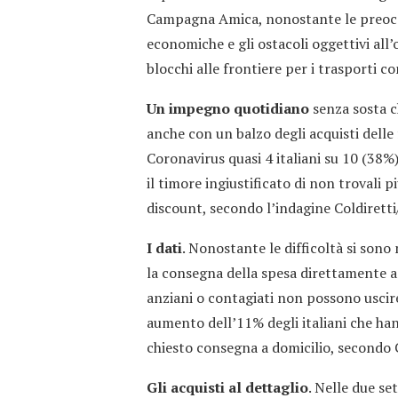
Campagna Amica, nonostante le preoccupa
economiche e gli ostacoli oggettivi all’
blocchi alle frontiere per i trasporti c
Un impegno quotidiano
senza sosta ch
anche con un balzo degli acquisti delle
Coronavirus quasi 4 italiani su 10 (38%
il timore ingiustificato di non trovali p
discount, secondo l’indagine Coldiretti/
I dati
. Nonostante le difficoltà si sono 
la consegna della spesa direttamente a 
anziani o contagiati non possono uscire 
aumento dell’11% degli italiani che han
chiesto consegna a domicilio, secondo C
Gli acquisti al dettaglio
. Nelle due se