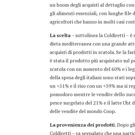
un boom degli acquisti al dettaglio con
gli alimenti essenziali, con lunghe file
agricoltori che hanno in molti casi cost
La scelta
– sottolinea la Coldiretti – è 
dieta mediterranea con una grande atte
acquisti di prodotti in scatola. Se la f
è stata il prodotto più acquistato sul p
scatola con un aumento del 60% e i legu
della spesa degli italiani sono stati so
un +51% e il riso con un +39% ma si reg
pomodoro mentre le vendite dello zucche
pesce surgelato del 21% e il latte Uht d
delle vendite del mondo Coop.
La provenienza dei prodotti
. Dopo gl
Coldiretti – va segnalato che una parti