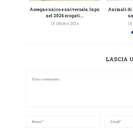
razione
Assegno unico e universale, Inps:
Animali di 
lioni di...
nel 2024 erogati...
un
4
18 Ottobre 2024
18
LASCIA