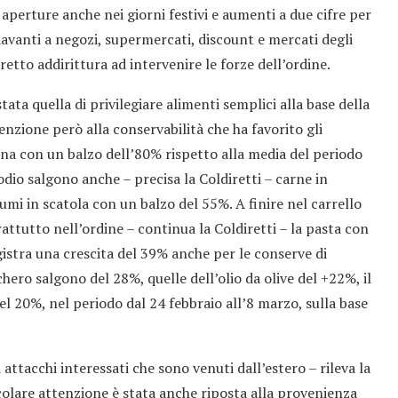
 aperture anche nei giorni festivi e aumenti a due cifre per
 davanti a negozi, supermercati, discount e mercati degli
retto addirittura ad intervenire le forze dell’ordine.
stata quella di privilegiare alimenti semplici alla base della
nzione però alla conservabilità che ha favorito gli
arina con un balzo dell’80% rispetto alla media del periodo
odio salgono anche – precisa la Coldiretti – carne in
mi in scatola con un balzo del 55%. A finire nel carrello
prattutto nell’ordine – continua la Coldiretti – la pasta con
istra una crescita del 39% anche per le conserve di
ro salgono del 28%, quelle dell’olio da olive del +22%, il
el 20%, nel periodo dal 24 febbraio all’8 marzo, sulla base
i attacchi interessati che sono venuti dall’estero – rileva la
colare attenzione è stata anche riposta alla provenienza