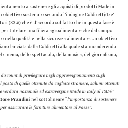
rientamento a sostenere gli acquisti di prodotti Made in
n obiettivo sostenuto secondo l’indagine Coldiretti/Ixe’
ri (82%) che è d’accordo sul fatto che in questa fase è
i per tutelare una filiera agroalimentare che dal campo
ato nella qualità e nella sicurezza alimentare. Un obiettivo
no lanciata dalla Coldiretti alla quale stanno aderendo
el cinema, dello spettacolo, della musica, del giornalismo,
discount di privilegiare negli approvvigionamenti sugli
 al posto di quelle ottenute da cagliate straniere, salumi ottenuti
a e verdura nazionale ed extravergine Made in Italy al 100%”
ttore Prandini
nel sottolineare “
l’importanza di sostenere
ri per assicurare le forniture alimentare al Paese”.