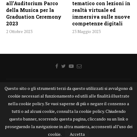
all’Auditorium Parco
tematico con lezioni in
della Musica per la
realtà virtuale ed
Graduation Ceremony
immersiva sulle nuove
2023
competenze digitali
2 Ottobre 2023
23 Maggio 2023
Questo sito o gli strumenti terzi da questo utilizzati si avvalgono di
Home
Chi siamo
Disclaimer
Cookie
Contatti
cookie necessari al funzionamento ed utili alle finalità illustrate
Privacy Policy
KONGTV
nella cookie policy. Se vuoi saperne di più o negare il consenso a
KONGnews ©KONG Comunicazione s.r.l. - P.IVA: 15049871005
tutti o ad alcuni cookie, consulta la cookie policy. Chiudendo
Alcune delle foto pubblicate su KONGnews.it sono state prese da Internet,
questo banner, scorrendo questa pagina, cliccando su un link o
e valutate di pubblico dominio. Qualora i soggetti o gli autori delle stesse
proseguendo la navigazione in altra maniera, acconsenti all’uso dei
avessero qualcosa da eccepire alla loro pubblicazione, non esitino a
segnalarlo alla redazione. Contatti:
redazione@kongnews.it
cookie.
Accetta