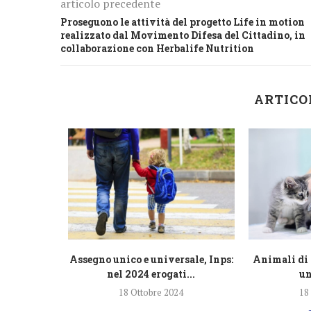
articolo precedente
Proseguono le attività del progetto Life in motion
realizzato dal Movimento Difesa del Cittadino, in
collaborazione con Herbalife Nutrition
ARTICO
razione
Assegno unico e universale, Inps:
Animali di 
lioni di...
nel 2024 erogati...
un
4
18 Ottobre 2024
18