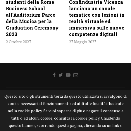
studenti della Rome
Confindustria Vicenza
Business School
lanciano un canale
all’Auditorium Parco
tematico con lezioni in
della Musica per la
realtà virtuale ed
Graduation Ceremony
immersiva sulle nuove
2023
competenze digitali
2 Ottobre 2023
23 Maggio 2023
Home
Chi siamo
Disclaimer
Cookie
Contatti
Questo sito o gli strumenti terzi da questo utilizzati si avvalgono di
cookie necessari al funzionamento ed utili alle finalità illustrate
Privacy Policy
KONGTV
nella cookie policy. Se vuoi saperne di più o negare il consenso a
KONGnews ©KONG Comunicazione s.r.l. - P.IVA: 15049871005
tutti o ad alcuni cookie, consulta la cookie policy. Chiudendo
Alcune delle foto pubblicate su KONGnews.it sono state prese da Internet,
questo banner, scorrendo questa pagina, cliccando su un link o
e valutate di pubblico dominio. Qualora i soggetti o gli autori delle stesse