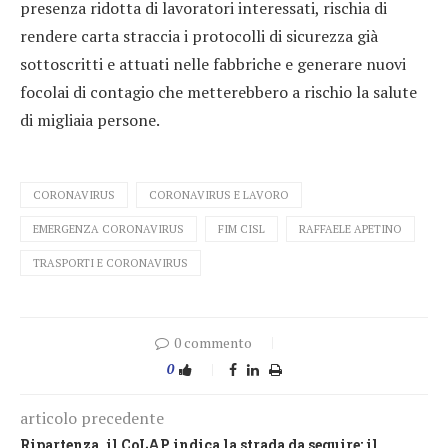
presenza ridotta di lavoratori interessati, rischia di
rendere carta straccia i protocolli di sicurezza già
sottoscritti e attuati nelle fabbriche e generare nuovi
focolai di contagio che metterebbero a rischio la salute
di migliaia persone.
CORONAVIRUS
CORONAVIRUS E LAVORO
EMERGENZA CORONAVIRUS
FIM CISL
RAFFAELE APETINO
TRASPORTI E CORONAVIRUS
0 commento
0
articolo precedente
Ripartenza, il CoLAP indica la strada da seguire: il