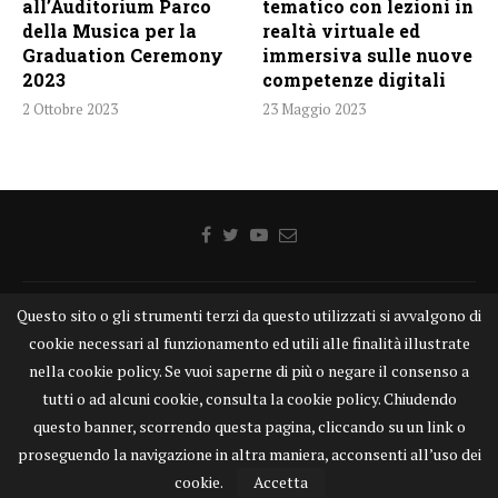
all’Auditorium Parco
tematico con lezioni in
della Musica per la
realtà virtuale ed
Graduation Ceremony
immersiva sulle nuove
2023
competenze digitali
2 Ottobre 2023
23 Maggio 2023
Questo sito o gli strumenti terzi da questo utilizzati si avvalgono di
Home
Chi siamo
Disclaimer
Cookie
Contatti
cookie necessari al funzionamento ed utili alle finalità illustrate
Privacy Policy
KONGTV
nella cookie policy. Se vuoi saperne di più o negare il consenso a
KONGnews ©KONG Comunicazione s.r.l. - P.IVA: 15049871005
tutti o ad alcuni cookie, consulta la cookie policy. Chiudendo
Alcune delle foto pubblicate su KONGnews.it sono state prese da Internet,
questo banner, scorrendo questa pagina, cliccando su un link o
e valutate di pubblico dominio. Qualora i soggetti o gli autori delle stesse
proseguendo la navigazione in altra maniera, acconsenti all’uso dei
avessero qualcosa da eccepire alla loro pubblicazione, non esitino a
segnalarlo alla redazione. Contatti:
redazione@kongnews.it
cookie.
Accetta