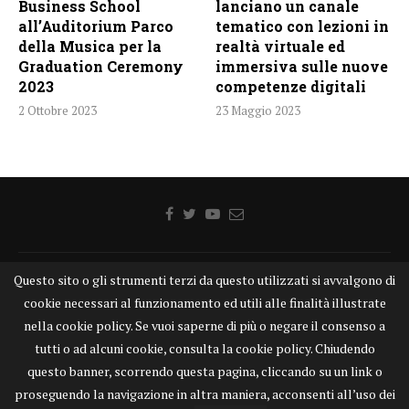
Business School
lanciano un canale
all’Auditorium Parco
tematico con lezioni in
della Musica per la
realtà virtuale ed
Graduation Ceremony
immersiva sulle nuove
2023
competenze digitali
2 Ottobre 2023
23 Maggio 2023
Questo sito o gli strumenti terzi da questo utilizzati si avvalgono di
Home
Chi siamo
Disclaimer
Cookie
Contatti
cookie necessari al funzionamento ed utili alle finalità illustrate
Privacy Policy
KONGTV
nella cookie policy. Se vuoi saperne di più o negare il consenso a
KONGnews ©KONG Comunicazione s.r.l. - P.IVA: 15049871005
tutti o ad alcuni cookie, consulta la cookie policy. Chiudendo
Alcune delle foto pubblicate su KONGnews.it sono state prese da Internet,
questo banner, scorrendo questa pagina, cliccando su un link o
e valutate di pubblico dominio. Qualora i soggetti o gli autori delle stesse
proseguendo la navigazione in altra maniera, acconsenti all’uso dei
avessero qualcosa da eccepire alla loro pubblicazione, non esitino a