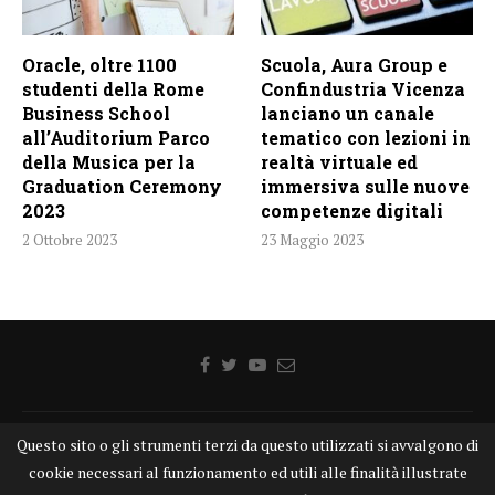
Oracle, oltre 1100
Scuola, Aura Group e
studenti della Rome
Confindustria Vicenza
Business School
lanciano un canale
all’Auditorium Parco
tematico con lezioni in
della Musica per la
realtà virtuale ed
Graduation Ceremony
immersiva sulle nuove
2023
competenze digitali
2 Ottobre 2023
23 Maggio 2023
Questo sito o gli strumenti terzi da questo utilizzati si avvalgono di
Home
Chi siamo
Disclaimer
Cookie
Contatti
cookie necessari al funzionamento ed utili alle finalità illustrate
Privacy Policy
KONGTV