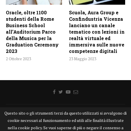
Oracle, oltre 1100
Scuola, Aura Group e
studenti della Rome
Confindustria Vicenza
Business School
lanciano un canale
all’Auditorium Parco
tematico con lezioni in
della Musica per la
realtà virtuale ed
Graduation Ceremony
immersiva sulle nuove
2023
competenze digitali
2 Ottobre 2023
23 Maggio 2023
Questo sito o gli strumenti terzi da questo utilizzati si avvalgono di
Home
Chi siamo
Disclaimer
Cookie
Contatti
cookie necessari al funzionamento ed utili alle finalità illustrate
Privacy Policy
KONGTV
nella cookie policy. Se vuoi saperne di più o negare il consenso a