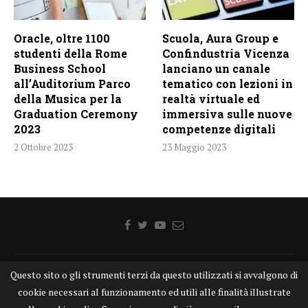
Oracle, oltre 1100
Scuola, Aura Group e
studenti della Rome
Confindustria Vicenza
Business School
lanciano un canale
all’Auditorium Parco
tematico con lezioni in
della Musica per la
realtà virtuale ed
Graduation Ceremony
immersiva sulle nuove
2023
competenze digitali
2 Ottobre 2023
23 Maggio 2023
Home
Chi siamo
Disclaimer
Cookie
Contatti
Questo sito o gli strumenti terzi da questo utilizzati si avvalgono di
cookie necessari al funzionamento ed utili alle finalità illustrate
Privacy Policy
KONGTV