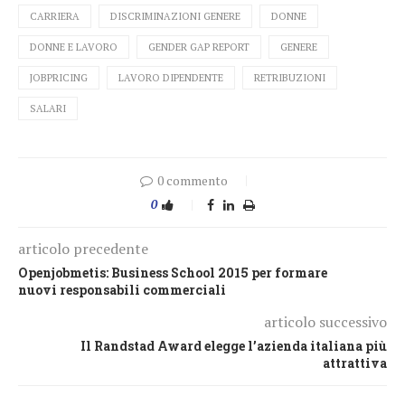
CARRIERA
DISCRIMINAZIONI GENERE
DONNE
DONNE E LAVORO
GENDER GAP REPORT
GENERE
JOBPRICING
LAVORO DIPENDENTE
RETRIBUZIONI
SALARI
0 commento
0
articolo precedente
Openjobmetis: Business School 2015 per formare
nuovi responsabili commerciali
articolo successivo
Il Randstad Award elegge l’azienda italiana più
attrattiva