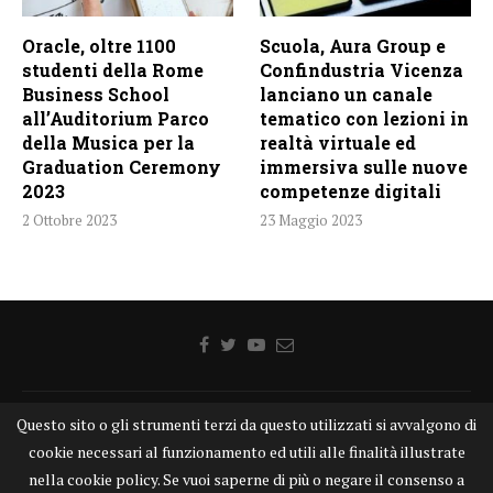
Oracle, oltre 1100
Scuola, Aura Group e
studenti della Rome
Confindustria Vicenza
Business School
lanciano un canale
all’Auditorium Parco
tematico con lezioni in
della Musica per la
realtà virtuale ed
Graduation Ceremony
immersiva sulle nuove
2023
competenze digitali
2 Ottobre 2023
23 Maggio 2023
Questo sito o gli strumenti terzi da questo utilizzati si avvalgono di
Home
Chi siamo
Disclaimer
Cookie
Contatti
cookie necessari al funzionamento ed utili alle finalità illustrate
Privacy Policy
KONGTV
nella cookie policy. Se vuoi saperne di più o negare il consenso a
KONGnews ©KONG Comunicazione s.r.l. - P.IVA: 15049871005