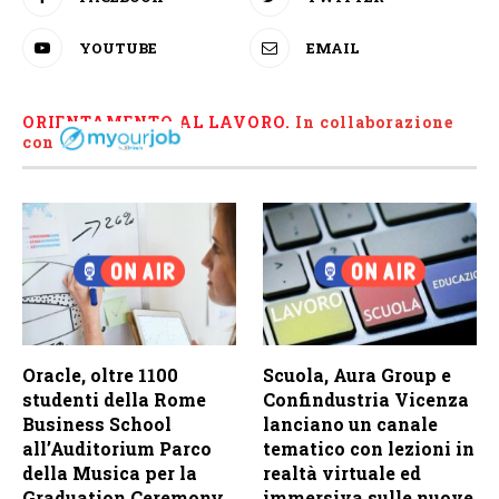
YOUTUBE
EMAIL
ORIENTAMENTO AL LAVORO.
I
n collaborazione
con
Oracle, oltre 1100
Scuola, Aura Group e
studenti della Rome
Confindustria Vicenza
Business School
lanciano un canale
all’Auditorium Parco
tematico con lezioni in
della Musica per la
realtà virtuale ed
Graduation Ceremony
immersiva sulle nuove