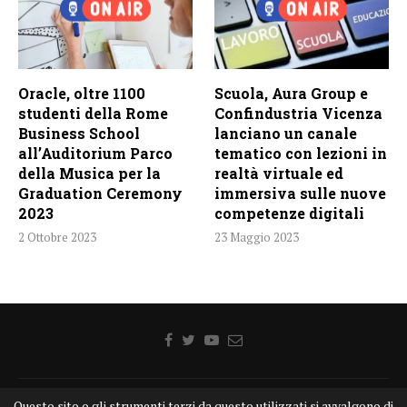
Oracle, oltre 1100
Scuola, Aura Group e
studenti della Rome
Confindustria Vicenza
Business School
lanciano un canale
all’Auditorium Parco
tematico con lezioni in
della Musica per la
realtà virtuale ed
Graduation Ceremony
immersiva sulle nuove
2023
competenze digitali
2 Ottobre 2023
23 Maggio 2023
Home
Chi siamo
Disclaimer
Cookie
Contatti
Questo sito o gli strumenti terzi da questo utilizzati si avvalgono di