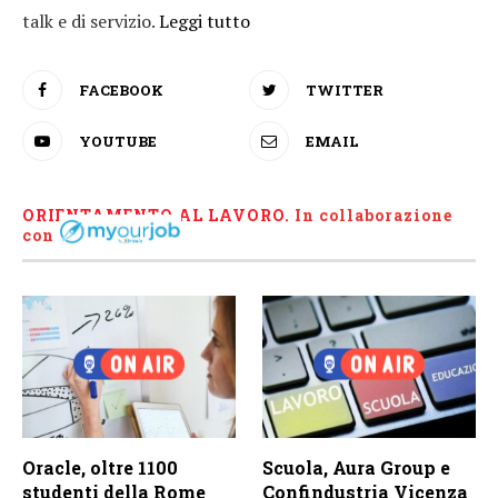
talk e di servizio.
Leggi tutto
FACEBOOK
TWITTER
YOUTUBE
EMAIL
ORIENTAMENTO AL LAVORO.
I
n collaborazione
con
Oracle, oltre 1100
Scuola, Aura Group e
studenti della Rome
Confindustria Vicenza