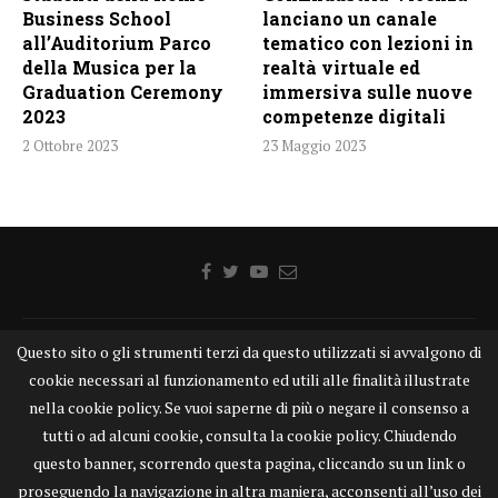
Business School
lanciano un canale
all’Auditorium Parco
tematico con lezioni in
della Musica per la
realtà virtuale ed
Graduation Ceremony
immersiva sulle nuove
2023
competenze digitali
2 Ottobre 2023
23 Maggio 2023
Home
Chi siamo
Disclaimer
Cookie
Contatti
Questo sito o gli strumenti terzi da questo utilizzati si avvalgono di
cookie necessari al funzionamento ed utili alle finalità illustrate
Privacy Policy
KONGTV
nella cookie policy. Se vuoi saperne di più o negare il consenso a
KONGnews ©KONG Comunicazione s.r.l. - P.IVA: 15049871005
tutti o ad alcuni cookie, consulta la cookie policy. Chiudendo
Alcune delle foto pubblicate su KONGnews.it sono state prese da Internet,
questo banner, scorrendo questa pagina, cliccando su un link o
e valutate di pubblico dominio. Qualora i soggetti o gli autori delle stesse
proseguendo la navigazione in altra maniera, acconsenti all’uso dei
avessero qualcosa da eccepire alla loro pubblicazione, non esitino a