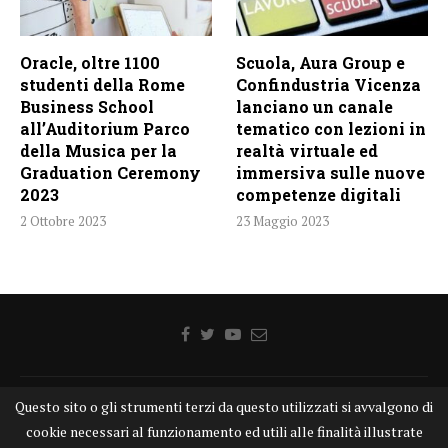
Oracle, oltre 1100
Scuola, Aura Group e
studenti della Rome
Confindustria Vicenza
Business School
lanciano un canale
all’Auditorium Parco
tematico con lezioni in
della Musica per la
realtà virtuale ed
Graduation Ceremony
immersiva sulle nuove
2023
competenze digitali
2 Ottobre 2023
23 Maggio 2023
Questo sito o gli strumenti terzi da questo utilizzati si avvalgono di
Home
Chi siamo
Disclaimer
Cookie
Contatti
cookie necessari al funzionamento ed utili alle finalità illustrate
Privacy Policy
KONGTV