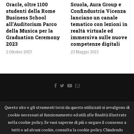
Oracle, oltre 1100
Scuola, Aura Group e
studenti della Rome
Confindustria Vicenza
Business School
lanciano un canale
all’Auditorium Parco
tematico con lezioni in
della Musica per la
realtà virtuale ed
Graduation Ceremony
immersiva sulle nuove
2023
competenze digitali
2 Ottobre 2023
23 Maggio 2023
Questo sito o gli strumenti terzi da questo utilizzati si avvalgono di
Home
Chi siamo
Disclaimer
Cookie
Contatti
cookie necessari al funzionamento ed utili alle finalità illustrate
Privacy Policy
KONGTV
nella cookie policy. Se vuoi saperne di più o negare il consenso a
KONGnews ©KONG Comunicazione s.r.l. - P.IVA: 15049871005
tutti o ad alcuni cookie, consulta la cookie policy. Chiudendo