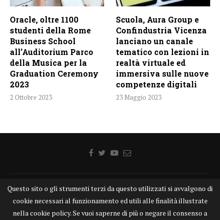
Oracle, oltre 1100
Scuola, Aura Group e
studenti della Rome
Confindustria Vicenza
Business School
lanciano un canale
all’Auditorium Parco
tematico con lezioni in
della Musica per la
realtà virtuale ed
Graduation Ceremony
immersiva sulle nuove
2023
competenze digitali
2 Ottobre 2023
23 Maggio 2023
Questo sito o gli strumenti terzi da questo utilizzati si avvalgono di
Home
Chi siamo
Disclaimer
Cookie
Contatti
cookie necessari al funzionamento ed utili alle finalità illustrate
Privacy Policy
KONGTV
nella cookie policy. Se vuoi saperne di più o negare il consenso a
KONGnews ©KONG Comunicazione s.r.l. - P.IVA: 15049871005