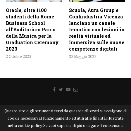
Oracle, oltre 1100
Scuola, Aura Group e
studenti della Rome
Confindustria Vicenza
Business School
lanciano un canale
all’Auditorium Parco
tematico con lezioni in
della Musica per la
realtà virtuale ed
Graduation Ceremony
immersiva sulle nuove
2023
competenze digitali
2 Ottobre 2023
23 Maggio 2023
Questo sito o gli strumenti terzi da questo utilizzati si avvalgono di
Home
Chi siamo
Disclaimer
Cookie
Contatti
cookie necessari al funzionamento ed utili alle finalità illustrate
Privacy Policy
KONGTV
nella cookie policy. Se vuoi saperne di più o negare il consenso a
KONGnews ©KONG Comunicazione s.r.l. - P.IVA: 15049871005