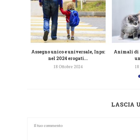
razione
Assegno unico e universale, Inps:
Animali di 
lioni di...
nel 2024 erogati...
un
4
18 Ottobre 2024
18
LASCIA